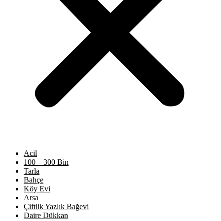
Acil
100 – 300 Bin
Tarla
Bahçe
Köy Evi
Arsa
Çiftlik Yazlık Bağevi
Daire Dükkan