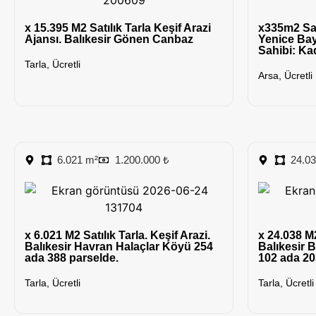
x 15.395 M2 Satılık Tarla Keşif Arazi
x335m2 Sat
Ajansı. Balıkesir Gönen Canbaz
Yenice Bay
Sahibi: Ka
Tarla
,
Ücretli
Arsa
,
Ücretli
6.021 m²
1.200.000 ₺
24.0
x 6.021 M2 Satılık Tarla. Keşif Arazi.
x 24.038 M2
Balıkesir Havran Halaçlar Köyü 254
Balıkesir 
ada 388 parselde.
102 ada 20
Tarla
,
Ücretli
Tarla
,
Ücretli