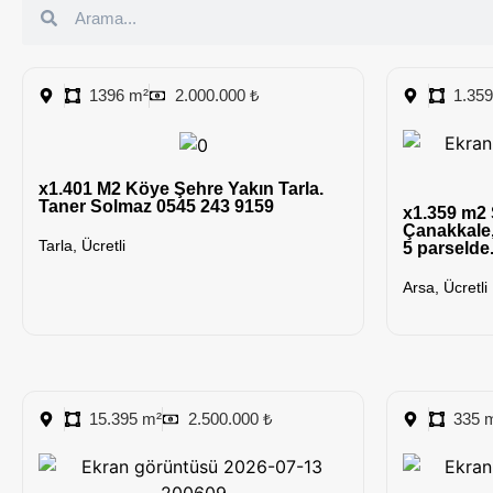
1396 m²
2.000.000 ₺
1.35
x1.401 M2 Köye Şehre Yakın Tarla.
Taner Solmaz 0545 243 9159
x1.359 m2 S
Çanakkale,
Tarla
,
Ücretli
5 parselde
Arsa
,
Ücretli
15.395 m²
2.500.000 ₺
335 