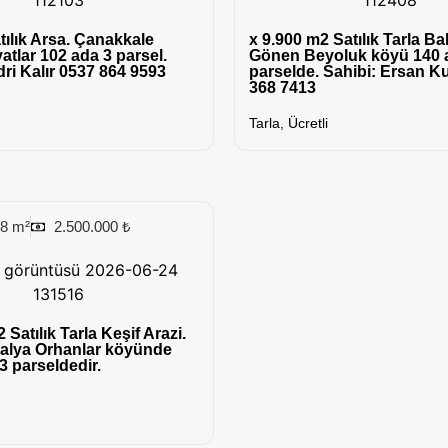
ılık Arsa. Çanakkale
x 9.900 m2 Satılık Tarla Bal
atlar 102 ada 3 parsel.
Gönen Beyoluk köyü 140 
dri Kalır 0537 864 9593
parselde. Sahibi: Ersan K
368 7413
Tarla
,
Ücretli
38 m²
2.500.000 ₺
 Satılık Tarla Keşif Arazi.
Balya Orhanlar köyünde
3 parseldedir.