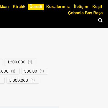
ükkan
Kiralık
Ücretli
Kurallarımız
İletişim
Keşif
Çobanla Baş Başa
1.200.000
(
1
)
.000
(
1
)
500.00
(
1
)
)
5.000.000
(
1
)