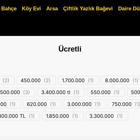
Bahçe
Köy Evi
Arsa
Çiftlik Yazlık Bağevi
Daire D
Ücretli
(
2
)
450.000
(
2
)
1.700.000
(
1
)
8.000.000
(
1
)
.500.000
(
3
)
3.400.000 tl
(
1
)
550.000
(
1
)
500
000
(
1
)
620.000
(
1
)
3.000.000
(
1
)
750.000
(
1
.300.000 TL
(
1
)
1.850.000
(
1
)
3.300.000
(
1
)