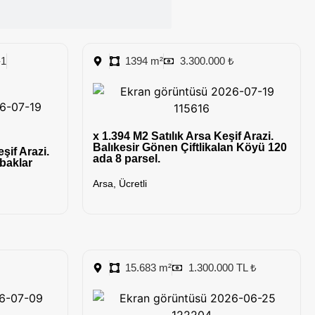
-1
1394 m²
3.300.000 ₺
x 1.394 M2 Satılık Arsa Keşif Arazi.
Balıkesir Gönen Çiftlikalan Köyü 120
şif Arazi.
ada 8 parsel.
baklar
Arsa
,
Ücretli
15.683 m²
1.300.000 TL ₺