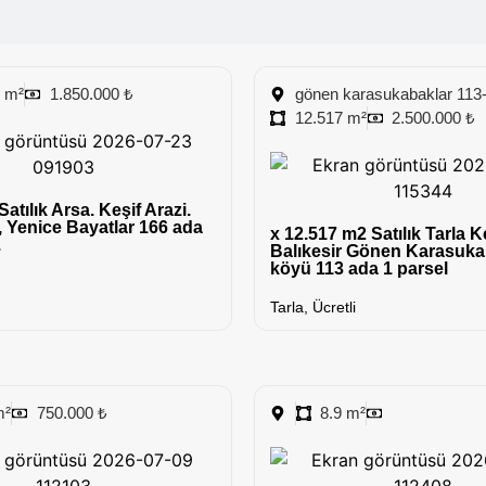
9 m²
1.850.000 ₺
gönen karasukabaklar 113
12.517 m²
2.500.000 ₺
atılık Arsa. Keşif Arazi.
 Yenice Bayatlar 166 ada
x 12.517 m2 Satılık Tarla Ke
.
Balıkesir Gönen Karasuka
köyü 113 ada 1 parsel
Tarla
,
Ücretli
m²
750.000 ₺
8.9 m²