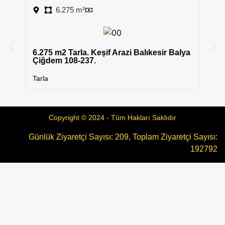
6.275 m²
x
6.275 m2 Tarla. Keşif Arazi Balıkesir Balya
S
Çiğdem 108-237.
Ta
Tarla
Copyright © 2024 - Tüm Hakları Saklıdır
Günlük Ziyaretçi Sayısı: 209, Toplam Ziyaretçi Sayısı:
192792