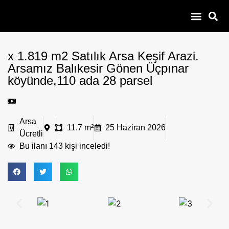
100 – 300 Bin
Çiftlik Yazlık Bağevi
Daire Dükkan
Çobanla Baş Ba
x 1.819 m2 Satılık Arsa Keşif Arazi.
Arsamız Balıkesir Gönen Üçpınar
köyünde,110 ada 28 parsel
Arsa
11.7 m²
25 Haziran 2026
Ücretli
Bu ilanı 143 kişi inceledi!