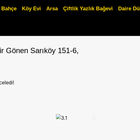
Bahçe
Köy Evi
Arsa
Çiftlik Yazlık Bağevi
Daire D
sir Gönen Sarıköy 151-6,
celedi!