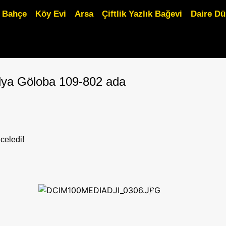
Bahçe
Köy Evi
Arsa
Çiftlik Yazlık Bağevi
Daire D
Balya Göloba 109-802 ada
nceledi!