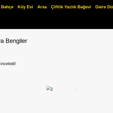
Bahçe
Köy Evi
Arsa
Çiftlik Yazlık Bağevi
Daire D
ya Bengiler
 inceledi!