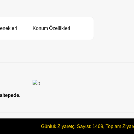
enekleri
Konum Özellikleri
altepede.
Günlük Ziyaretçi Sayısı: 1469, Toplam Ziyar