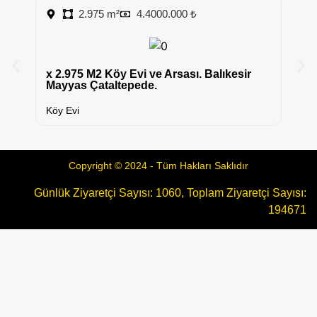
2.975 m²
4.4000.000 ₺
6.
x 2.975 M2 Köy Evi ve Arsası. Balıkesir
Ç
Mayyas Çataltepede.
Ta
Köy Evi
Copyright © 2024 - Tüm Hakları Saklıdır
Günlük Ziyaretçi Sayısı: 1060, Toplam Ziyaretçi Sayısı:
194671