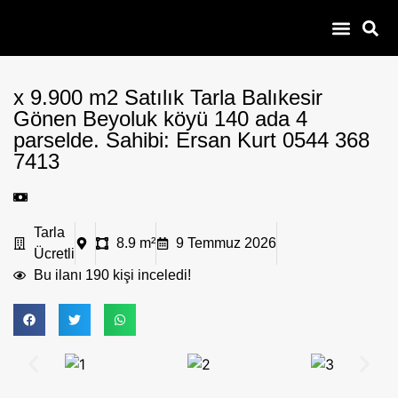
100 – 300 Bin
Çiftlik Yazlık Bağevi
Daire Dükkan
Çobanla Baş Ba
x 9.900 m2 Satılık Tarla Balıkesir
Gönen Beyoluk köyü 140 ada 4
parselde. Sahibi: Ersan Kurt 0544 368
7413
Tarla
8.9 m²
9 Temmuz 2026
Ücretli
Bu ilanı 190 kişi inceledi!