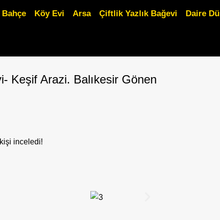
Bahçe
Köy Evi
Arsa
Çiftlik Yazlık Bağevi
Daire D
- Keşif Arazi. Balıkesir Gönen
kişi inceledi!