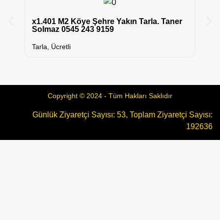
85
x1.401 M2 Köye Şehre Yakın Tarla. Taner
Pr
Solmaz 0545 243 9159
Ac
Tarla
,
Ücretli
Copyright © 2024 - Tüm Hakları Saklıdır
Günlük Ziyaretçi Sayısı: 53, Toplam Ziyaretçi Sayısı:
192636