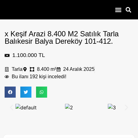
100 – 300 Bin
Çiftlik Yazlık Bağevi
Daire Dükkan
Çobanla Baş Ba
x Keşif Arazi 8.400 M2 Satılık Tarla
Balıkesir Balya Dereköy 101-412.
1.100.000 TL
Tarla
8.400 m²
24 Aralık 2025
Bu ilanı 192 kişi inceledi!