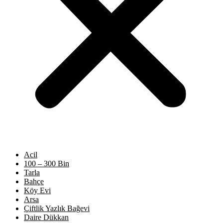
Acil
100 – 300 Bin
Tarla
Bahçe
Köy Evi
Arsa
Çiftlik Yazlık Bağevi
Daire Dükkan