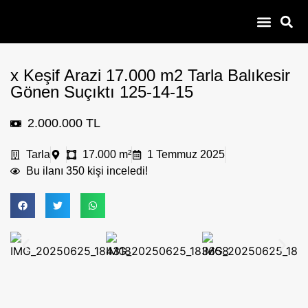
100 – 300 Bin
Çiftlik Yazlık Bağevi
Daire Dükkan
Çobanla Baş Ba
x Keşif Arazi 17.000 m2 Tarla Balıkesir
Gönen Suçıktı 125-14-15
2.000.000 TL
Tarla
17.000 m²
1 Temmuz 2025
Bu ilanı 350 kişi inceledi!