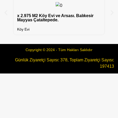
6.
x 2.975 M2 Köy Evi ve Arsası. Balıkesir
Ç
Mayyas Çataltepede.
Ta
Köy Evi
Copyright © 2024 - Tüm Hakları Saklıdır
Günlük Ziyaretçi Sayısı: 378, Toplam Ziyaretçi Sayısı:
197413