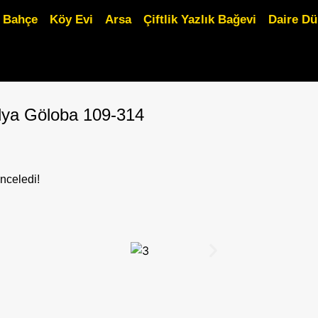
Bahçe
Köy Evi
Arsa
Çiftlik Yazlık Bağevi
Daire D
alya Göloba 109-314
inceledi!