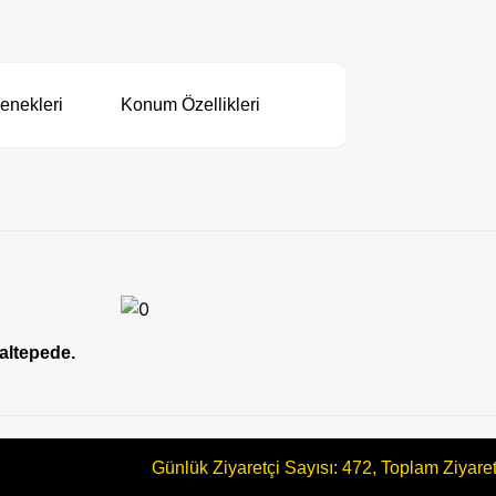
enekleri
Konum Özellikleri
altepede.
Günlük Ziyaretçi Sayısı: 472, Toplam Ziyare