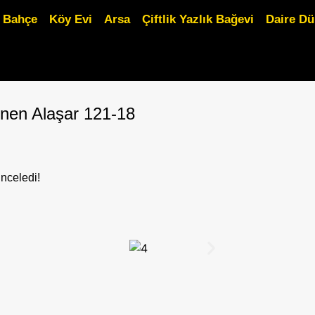
Bahçe
Köy Evi
Arsa
Çiftlik Yazlık Bağevi
Daire D
önen Alaşar 121-18
inceledi!