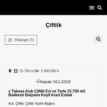
100 – 300 Bin
Çiftlik Yazlık Bağevi
Daire Dükkan
Çobanla Baş Ba
Çiftlik
Filtered (1)
15.700 m²
2.500.000 ₺
x Takasa Açık Çiftlik Evi ve Tarla 15.700 m2
Balıkesir Balyada Keşif Arazi Emlak
Acil
,
Çiftlik
,
Çiftlik Yazlık Bağevi