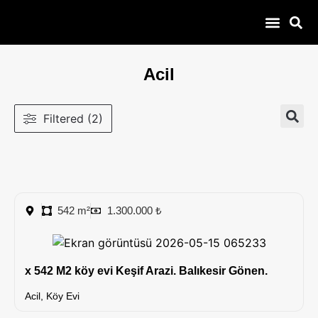
100 – 300 Bin
Çiftlik Yazlık Bağevi
Daire Dükkan
Çobanla Baş Ba
Acil
Filtered (2)
542 m²
1.300.000 ₺
x 542 M2 köy evi Keşif Arazi. Balıkesir Gönen.
Acil
,
Köy Evi